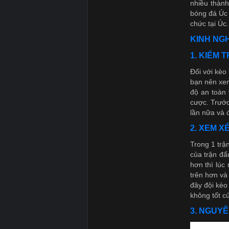
nhiều thàn
bóng đá Úc 
chức tại Úc.
KINH NGH
1. KIỂM 
Đối với kèo
bạn nên xem
độ an toàn
cược. Trước
lần nữa và 
2. XEM X
Trong 1 trậ
của trận đấ
hơn thì lúc
trên hơn và
đây đội kèo
không tốt củ
3. NGUYÊ