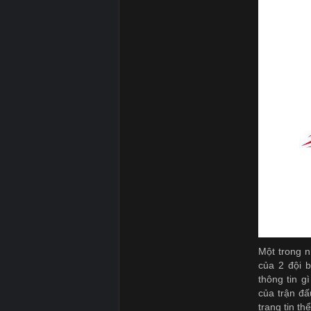
Một trong 
của 2 đội 
thông tin g
của trận đấ
trang tin th