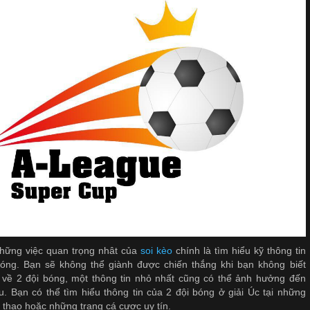
những việc quan trọng nhât của
soi kèo
chính là tìm hiểu kỹ thông tin
bóng. Bạn sẽ không thể giành được chiến thắng khi bạn không biết
ì về 2 đội bóng, một thông tin nhỏ nhất cũng có thể ảnh hưởng đến
u. Bạn có thể tìm hiểu thông tin của 2 đội bóng ở giải Úc tại những
ể thao hoặc những trang cá cược uy tín.