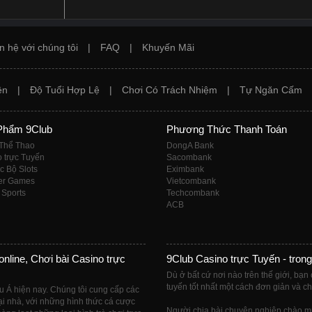
n hệ với chúng tôi
|
FAQ
|
Khuyến Mãi
ện
|
Độ Tuổi Hợp Lệ
|
Chơi Có Trách Nhiệm
|
Tự Ngăn Cấm
Phẩm 9Club
Phương Thức Thanh Toán
Thể Thao
DongA Bank
 trực Tuyến
Sacombank
c Bộ Slots
Eximbank
r Games
Vietcombank
l Sports
Techcombank
ACB
nline, Chơi bài Casino trực
9Club Casino trực Tuyến - tron
Dù ở bất cứ nơi nào trên thế giới, bạn 
tuyến tốt nhất một cách đơn giản và ch
u Á hiện nay. Chúng tôi cung cấp các
ại nhà, với những hình thức cá cược
Người chia bài chuyên nghiệp chào mừ