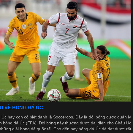
ỆU VỀ BÓNG ĐÁ ÚC
 Úc hay còn có biệt danh là Socceroos. Đây là đội bóng được quản lý
àn bóng đá Úc (FFA). Đội bóng này thường được đại diện cho Châu Úc
những giải bóng đá quốc tế. Cho đến nay bóng đá Úc đã đạt được rất