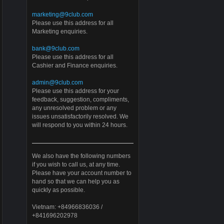
marketing@9club.com
Please use this address for all
Marketing enquiries.
bank@9club.com
Please use this address for all
Cashier and Finance enquiries.
admin@9club.com
Please use this address for your
feedback, suggestion, compliments,
any unresolved problem or any
issues unsatisfactorily resolved. We
will respond to you within 24 hours.
We also have the following numbers
if you wish to call us, at any time.
Please have your account number to
hand so that we can help you as
quickly as possible.
Vietnam: +84966836036 /
+841696202978