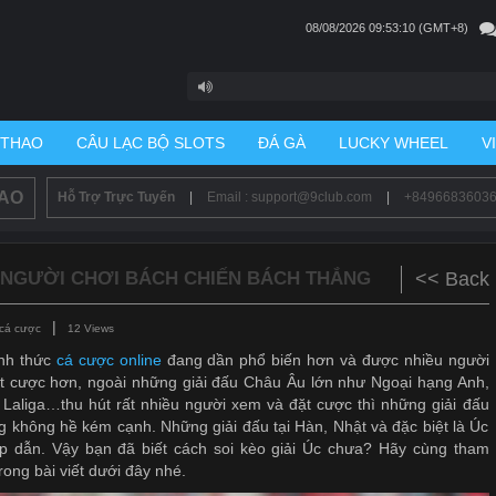
08/08/2026 09:53:11
(GMT+8)
 THAO
CÂU LẠC BỘ SLOTS
ĐÁ GÀ
LUCKY WHEEL
V
AO
Hỗ Trợ Trực Tuyến
|
Email : support@9club.com
|
+84966836036
P NGƯỜI CHƠI BÁCH CHIẾN BÁCH THẮNG
<< Back
|
 cá cược
12 Views
ình thức
cá cược online
đang dần phổ biến hơn và được nhiều người
t cược hơn, ngoài những giải đấu Châu Âu lớn như Ngoại hạng Anh,
 Laliga…thu hút rất nhiều người xem và đặt cược thì những giải đấu
 không hề kém cạnh. Những giải đấu tại Hàn, Nhật và đặc biệt là Úc
ấp dẫn. Vậy bạn đã biết cách soi kèo giải Úc chưa? Hãy cùng tham
rong bài viết dưới đây nhé.