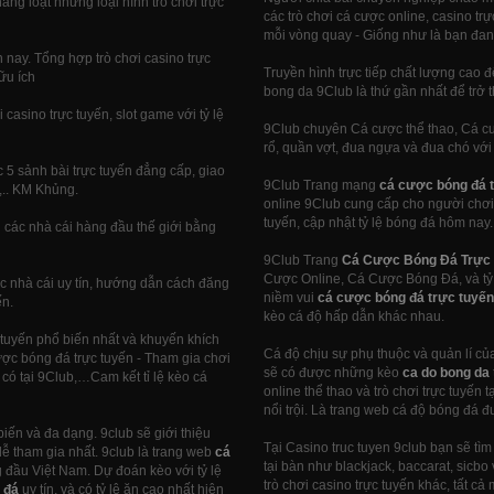
àng loạt những loại hình trò chơi trực
các trò chơi cá cược online, casino tr
mỗi vòng quay - Giống như là bạn đang
 nay. Tổng hợp trò chơi casino trực
Truyền hình trực tiếp chất lượng cao 
ữu ích
bong da 9Club là thứ gần nhất để trở 
asino trực tuyến, slot game với tỷ lệ
9Club chuyên Cá cược thể thao, Cá c
rổ, quần vợt, đua ngựa và đua chó với
 5 sảnh bài trực tuyến đẳng cấp, giao
9Club Trang mạng
cá cược bóng đá 
,.. KM Khủng.
online 9Club cung cấp cho người chơi t
tuyến, cập nhật tỷ lệ bóng đá hôm nay.
 các nhà cái hàng đầu thế giới bằng
9Club Trang
Cá Cược Bóng Đá Trực 
Cược Online, Cá Cược Bóng Đá, và tỷ 
c nhà cái uy tín, hướng dẫn cách đăng
niềm vui
cá cược bóng đá trực tuyến
ến.
kèo cá độ hấp dẫn khác nhau.
 tuyến phổ biến nhất và khuyến khích
Cá độ chịu sự phụ thuộc và quản lí của
ợc bóng đá trực tuyến - Tham gia chơi
sẽ có được những kèo
ca do bong da
ỉ có tại 9Club,…Cam kết tỉ lệ kèo cá
online thể thao và trò chơi trực tuyến 
nổi trội. Là trang web cá độ bóng đá đ
 biến và đa dạng. 9club sẽ giới thiệu
Tại Casino truc tuyen 9club bạn sẽ tìm t
dễ tham gia nhất. 9club là trang web
cá
tại bàn như blackjack, baccarat, sicbo
ng đầu Việt Nam. Dự đoán kèo với tỷ lệ
trò chơi casino trực tuyến khác, tất c
 đá
uy tín, và có tỷ lệ ăn cao nhất hiện