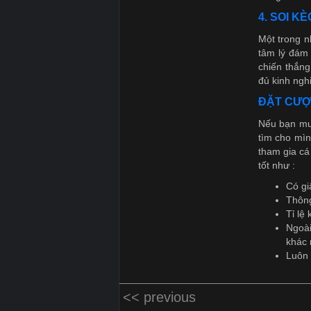
4. SOI K
Một trong n
tâm lý đám
chiến thắng
đủ kinh ngh
ĐẶT CƯỢC
Nếu bạn muố
tìm cho mìn
tham gia cá
tốt như :
Có gi
Thông
Tỉ lệ
Ngoài
khác 
Luôn 
<< previous