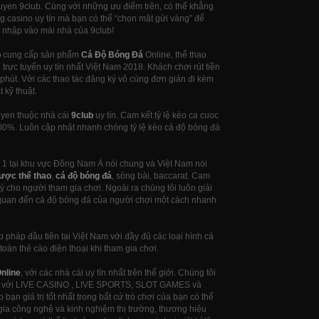
 tuyen 9club. Cùng với những ưu điểm trên, có thể khẳng
g casino uy tín mà bạn có thể “chọn mặt gửi vàng” để
a nhập vào mái nhà của 9club!
b
cung cấp sản phẩm
Cá Độ Bóng Đá
Online, thể thao
 trực tuyến uy tín nhất Việt Nam 2018. Khách chơi rút tiền
 phút. Với các thao tác đăng ký vô cùng đơn giản đi kèm
 kỹ thuật.
tuyen thuộc nhà cái
9club
uy tín. Cam kết tỷ lệ kèo ca cuoc
100%. Luôn cập nhật nhanh chóng tỷ lệ kèo cá độ bóng đá
ố 1 tại khu vực Đông Nam Á nói chung và Việt Nam nói
ược thể thao
,
cá độ bóng đá
, sòng bài, baccarat. Cam
lý cho người tham gia chơi. Ngoài ra chúng tôi luôn giải
quan đến cá độ bóng đá của người chơi một cách nhanh
 pháp đầu tiên tại Việt Nam với đầy đủ các loại hình cá
toán thẻ cào điện thoại khi tham gia chơi.
nline
, với các nhà cái uy tín nhất trên thế giới. Chúng tôi
tôi với LIVE CASINO , LIVE SPORTS, SLOT GAMES và
ạn giá trị tốt nhất trong bất cứ trò chơi của bạn có thể
gia công nghệ và kinh nghiệm thị trường, thương hiệu