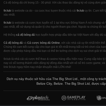
Cá độ bóng đá chỉ trong 15 - 30 phút. Với các thao tác đăng ký vô cùng đơn giản
9club
là website ca do - ca cuoc truc tuyen thuộc nhà cái
9club
uy tín. Cam kết 
xác nhất.
9club
là website cá cược trực tuyến số 1 tại khu vực Đông Nam Á nói chung và 
cao nhất, dễ sử dụng và quản lý cho người tham gia chơi. Ngoài ra chúng tôi 
Hệ thống
cá độ bóng đá
trực tuyến hợp pháp đầu tiên tại Việt Nam với đầy đủ cá
Cá độ bóng đá
và
Cá cược bóng đá Online
, với các nhà cái uy tín nhất trên
Chúng tôi cam kết cung cấp cho bạn giá trị tốt nhất trong bất cứ trò chơi của 
được cấp phép hàng đầu mà bạn có thể tin tưởng cho dịch vụ vui chơi giải trí lâu
9club là nhà cái cá cược thể thao & casino hàng đầu hiện nay. Cung cấp kèo tỷ l
nay có số lượng thành viên đăng ký đông đảo nhất với vô số trò cược game, và
link 9club ngay hôm nay nhận khuyến mãi LỚN nhé!
Dịch vụ này thuộc sở hữu của The Big Shot Ltd., một công ty trác
Belize City, Belize. The Big Shot Ltd, được c