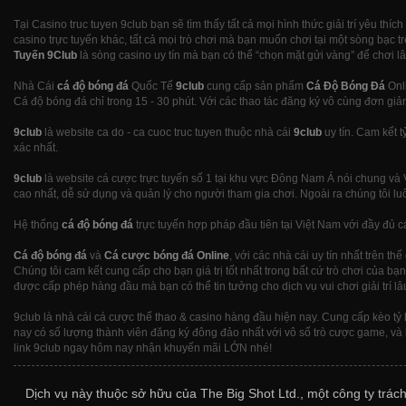
Tại Casino truc tuyen 9club bạn sẽ tìm thấy tất cả mọi hình thức giải trí yêu thíc
casino trực tuyến khác, tất cả mọi trò chơi mà bạn muốn chơi tại một sòng bạc t
Tuyến 9Club
là sòng casino uy tín mà bạn có thể “chọn mặt gửi vàng” để chơi 
Nhà Cái
cá độ bóng đá
Quốc Tế
9club
cung cấp sản phẩm
Cá Độ Bóng Đá
Onli
Cá độ bóng đá chỉ trong 15 - 30 phút. Với các thao tác đăng ký vô cùng đơn giản
9club
là website ca do - ca cuoc truc tuyen thuộc nhà cái
9club
uy tín. Cam kết 
xác nhất.
9club
là website cá cược trực tuyến số 1 tại khu vực Đông Nam Á nói chung và 
cao nhất, dễ sử dụng và quản lý cho người tham gia chơi. Ngoài ra chúng tôi 
Hệ thống
cá độ bóng đá
trực tuyến hợp pháp đầu tiên tại Việt Nam với đầy đủ cá
Cá độ bóng đá
và
Cá cược bóng đá Online
, với các nhà cái uy tín nhất trên
Chúng tôi cam kết cung cấp cho bạn giá trị tốt nhất trong bất cứ trò chơi của 
được cấp phép hàng đầu mà bạn có thể tin tưởng cho dịch vụ vui chơi giải trí lâu
9club là nhà cái cá cược thể thao & casino hàng đầu hiện nay. Cung cấp kèo tỷ l
nay có số lượng thành viên đăng ký đông đảo nhất với vô số trò cược game, và
link 9club ngay hôm nay nhận khuyến mãi LỚN nhé!
Dịch vụ này thuộc sở hữu của The Big Shot Ltd., một công ty trác