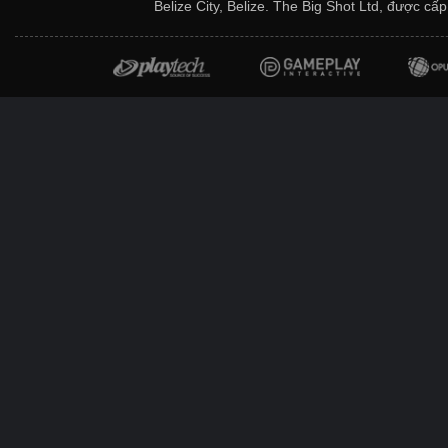
Belize City, Belize. The Big Shot Ltd, được c