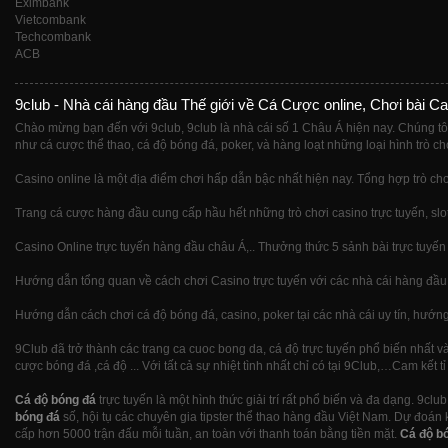
Eximbank
Vietcombank
Techcombank
ACB
9club - Nhà cái hàng đầu Thế giới về Cá Cược online, Chơi bài Ca
Chào mừng bạn đến với 9club, 9club là nhà cái số 1 Châu Á hiện nay. Chúng tô
như cá cược thể thao, cá độ bóng đá, poker, và hàng loạt những loại hình trò ch
Casino online là một địa điểm chơi hấp dẫn bậc nhất hiện nay. Tổng hợp trò chơ
Trang cá cược hàng đầu cung cấp hầu hết những trò chơi casino trực tuyến, slot
Casino Online trực tuyến hàng đầu châu Á,.. Thưởng thức 5 sảnh bài trực tuyến
Hướng dẫn tổng quan về cách chơi Casino trực tuyến với các nhà cái hàng đầu t
Hướng dẫn cách chơi cá độ bóng đá, casino, poker tại các nhà cái uy tín, hướng d
9Club đã trở thành các trang ca cuoc bong da, cá độ trực tuyến phổ biến nhất 
cược bóng đá ,cá độ ... Với tất cả sự nhiệt tình nhất chỉ có tại 9Club,…Cam kết t
Cá độ bóng đá
trực tuyến là một hình thức giải trí rất phổ biến và đa dạng. 9cl
bóng đá
số, hội tụ các chuyên gia tipster thể thao hàng đầu Việt Nam. Dự đoán 
cấp hơn 5000 trận đấu mỗi tuần, an toàn với thanh toán bằng tiền mặt.
Cá độ b