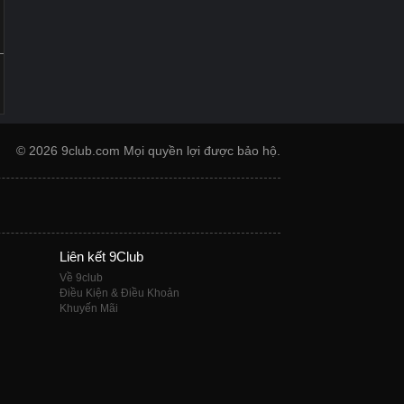
© 2026 9club.com Mọi quyền lợi được bảo hộ.
Liên kết 9Club
Về 9club
Điều Kiện & Điều Khoản
Khuyến Mãi