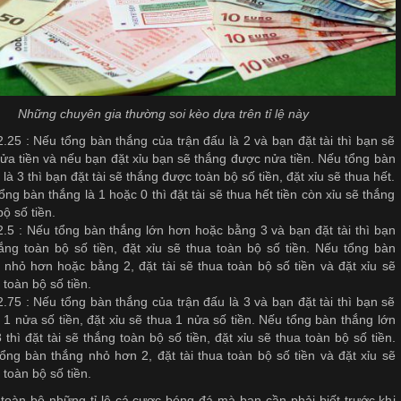
Những chuyên gia thường soi kèo dựa trên tỉ lệ này
 2.25 : Nếu tổng bàn thắng của trận đấu là 2 và bạn đặt tài thì bạn sẽ
ửa tiền và nếu bạn đặt xỉu bạn sẽ thắng được nửa tiền. Nếu tổng bàn
 là 3 thì bạn đặt tài sẽ thắng được toàn bộ số tiền, đặt xỉu sẽ thua hết.
ổng bàn thắng là 1 hoặc 0 thì đặt tài sẽ thua hết tiền còn xỉu sẽ thắng
bộ số tiền.
 2.5 : Nếu tổng bàn thắng lớn hơn hoặc bằng 3 và bạn đặt tài thì bạn
ắng toàn bộ số tiền, đặt xỉu sẽ thua toàn bộ số tiền. Nếu tổng bàn
 nhỏ hơn hoặc bằng 2, đặt tài sẽ thua toàn bộ số tiền và đặt xỉu sẽ
 toàn bộ số tiền.
 2.75 : Nếu tổng bàn thắng của trận đấu là 3 và bạn đặt tài thì bạn sẽ
 1 nửa số tiền, đặt xỉu sẽ thua 1 nửa số tiền. Nếu tổng bàn thắng lớn
 thì đặt tài sẽ thắng toàn bộ số tiền, đặt xỉu sẽ thua toàn bộ số tiền.
ổng bàn thắng nhỏ hơn 2, đặt tài thua toàn bộ số tiền và đặt xỉu sẽ
 toàn bộ số tiền.
 toàn bộ những tỉ lệ cá cược bóng đá mà bạn cần phải biết trước khi