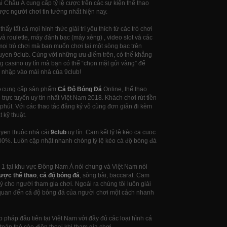
tại Châu Á cung cấp tỷ lệ cược trên các sự kiện thể thao
ược người chơi tin tưởng nhất hiện nay.
hấy tất cả mọi hình thức giải trí yêu thích từ các trò chơi
 và roulette, máy đánh bạc (máy xèng) , video slot và các
ả mọi trò chơi mà bạn muốn chơi tại một sòng bạc trên
 tuyen 9club. Cùng với những ưu điểm trên, có thể khẳng
g casino uy tín mà bạn có thể “chọn mặt gửi vàng” để
a nhập vào mái nhà của 9club!
b
cung cấp sản phẩm
Cá Độ Bóng Đá
Online, thể thao
 trực tuyến uy tín nhất Việt Nam 2018. Khách chơi rút tiền
 phút. Với các thao tác đăng ký vô cùng đơn giản đi kèm
 kỹ thuật.
tuyen thuộc nhà cái
9club
uy tín. Cam kết tỷ lệ kèo ca cuoc
100%. Luôn cập nhật nhanh chóng tỷ lệ kèo cá độ bóng đá
ố 1 tại khu vực Đông Nam Á nói chung và Việt Nam nói
ược thể thao
,
cá độ bóng đá
, sòng bài, baccarat. Cam
lý cho người tham gia chơi. Ngoài ra chúng tôi luôn giải
quan đến cá độ bóng đá của người chơi một cách nhanh
 pháp đầu tiên tại Việt Nam với đầy đủ các loại hình cá