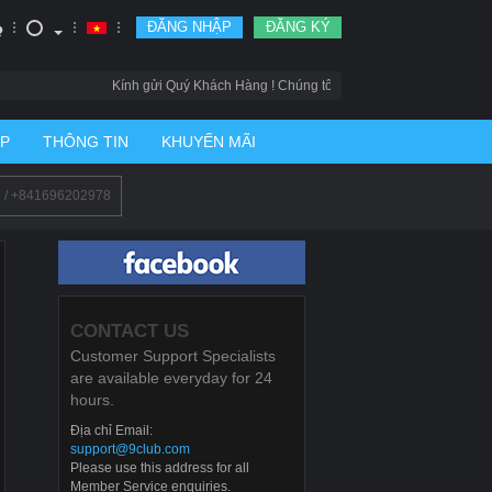
ĐĂNG NHẬP
ĐĂNG KÝ
Kính gửi Quý Khách Hàng ! Chúng tôi đang trải nghiệm chương trình nâng ca
IP
THÔNG TIN
KHUYẾN MÃI
 / +841696202978
CONTACT US
Customer Support Specialists
are available everyday for 24
hours.
Địa chỉ Email:
support@9club.com
Please use this address for all
Member Service enquiries.