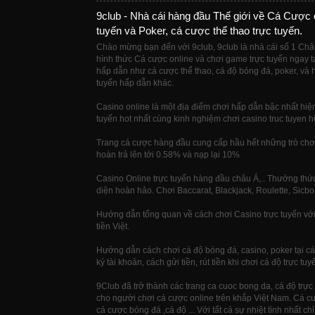
9club - Nhà cái hàng đầu Thế giới về Cá Cược o
tuyến và Poker, cá cược thể thao trực tuyến.
Chào mừng bạn đến với 9club, 9club là nhà cái số 1 Châ
hình thức Cá cược online và chơi game trực tuyến ngay t
hấp dẫn như cá cược thể thao, cá độ bóng đá, poker, và h
tuyến hấp dẫn khác.
Casino online là một địa điểm chơi hấp dẫn bậc nhất hiện
tuyến hot nhất cùng kinh nghiệm chơi casino truc tuyen h
Trang cá cược hàng đầu cung cấp hầu hết những trò chơi c
hoàn trả lên tới 0.58% và nạp lại 10%
Casino Online trực tuyến hàng đầu châu Á,.. Thưởng thức
diện hoàn hảo. Chơi Baccarat, Blackjack, Roulette, Sicbo
Hướng dẫn tổng quan về cách chơi Casino trực tuyến với
tiền Việt.
Hướng dẫn cách chơi cá độ bóng đá, casino, poker tại cá
ký tài khoản, cách gửi tiền, rút tiền khi chơi cá độ trực tuy
9Club đã trở thành các trang ca cuoc bong da, cá độ trực
cho người chơi cá cược online trên khắp Việt Nam. Cá cư
cá cược bóng đá ,cá độ ... Với tất cả sự nhiệt tình nhất ch