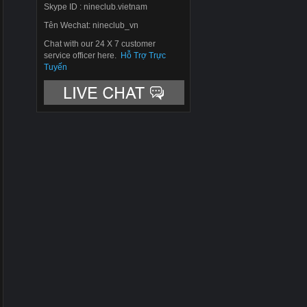
Skype ID : nineclub.vietnam
Tên Wechat: nineclub_vn
Chat with our 24 X 7 customer
service officer here.
Hỗ Trợ Trực
Tuyến