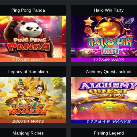
Ping Pong Panda
Hallo Win Party
Legacy of Ramakien
Alchemy Quest Jackpot
Mahjong Riches
Fishing Legend