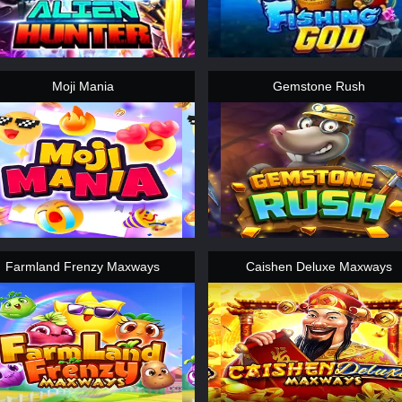
Moji Mania
Gemstone Rush
Farmland Frenzy Maxways
Caishen Deluxe Maxways