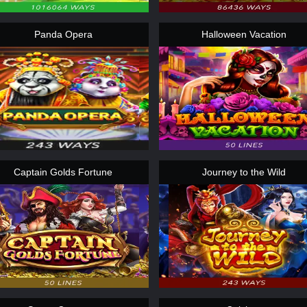
Panda Opera
Halloween Vacation
Captain Golds Fortune
Journey to the Wild