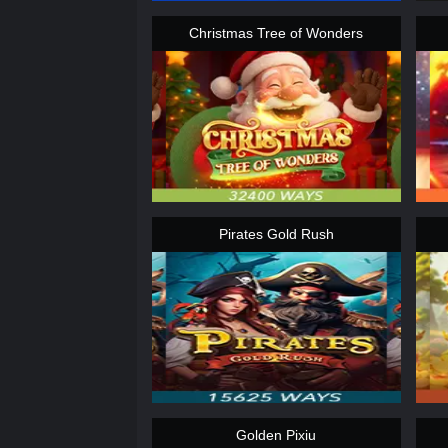
Christmas Tree of Wonders
Pirates Gold Rush
Golden Pixiu