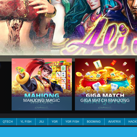
BẮT ĐẦU CHƠI
BẮT ĐẦU CHƠI
MAHJONG MAGIC
GIGA MATCH MAHJONG
QTECH
YL FISH
JILI
YGR
YGR FISH
BOOMING
AVIATRIX
HACK