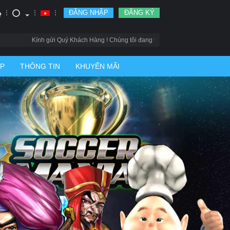
ĐĂNG NHẬP
ĐĂNG KÝ
uý Khách Hàng ! Chúng tôi đang trải nghiệm chương trình nâng cao cho [ BỘ ĐẲNG CẤ
IP
THÔNG TIN
KHUYẾN MÃI