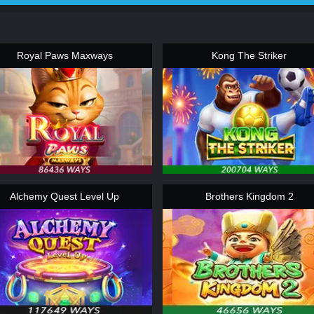
Royal Paws Maxways
Kong The Striker
Alchemy Quest Level Up
Brothers Kingdom 2