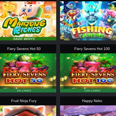
Fiery Sevens Hot 50
Fiery Sevens Hot 100
Fruit Ninja Fury
Happy Neko