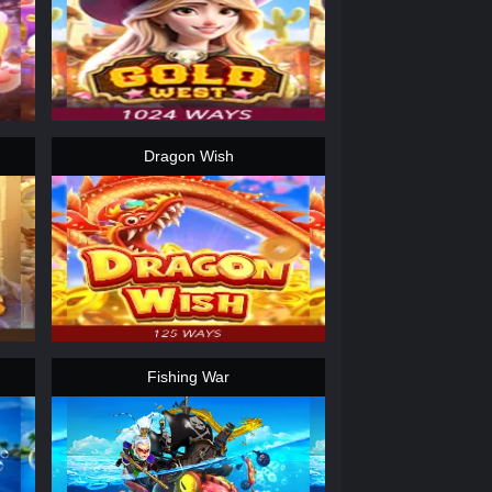
Dragon Wish
Fishing War