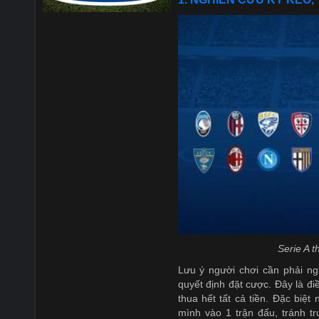
Serie A 
Lưu ý người chơi cần phải ng
quyết định đặt cược. Đây là đi
thua hết tất cả tiền. Đặc biệ
mình vào 1 trận đấu, tránh 