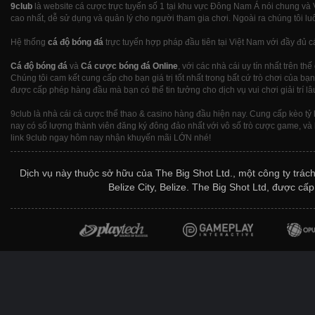
9club
là website cá cược trực tuyến số 1 tại khu vực Đông Nam Á nói chung và 
cao nhất, dễ sử dụng và quản lý cho người tham gia chơi. Ngoài ra chúng tôi 
Hệ thống
cá độ bóng đá
trực tuyến hợp pháp đầu tiên tại Việt Nam với đầy đủ cá
Cá độ bóng đá
và
Cá cược bóng đá Online
, với các nhà cái uy tín nhất trên
Chúng tôi cam kết cung cấp cho bạn giá trị tốt nhất trong bất cứ trò chơi của 
được cấp phép hàng đầu mà bạn có thể tin tưởng cho dịch vụ vui chơi giải trí lâu
9club là nhà cái cá cược thể thao & casino hàng đầu hiện nay. Cung cấp kèo tỷ l
nay có số lượng thành viên đăng ký đông đảo nhất với vô số trò cược game, và
link 9club ngay hôm nay nhận khuyến mãi LỚN nhé!
Dịch vụ này thuộc sở hữu của The Big Shot Ltd., một công ty trác
Belize City, Belize. The Big Shot Ltd, được c