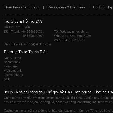
Thấu hiểu khách hàng
|
Điều khoản & Điều kiện
|
Độ Tuổi Hợp
Trợ Giúp & Hỗ Trợ 24/7
Hỗ Trợ Trực Tuyến
Điện Thoại:
+84966836036 /
Tên Wechat: nineclub_vn
+841696202978
Whatsapp: +84966836036
Zalo: +841696202978
Địa chỉ Email: support@9club.com
Phương Thức Thanh Toán
DongA Bank
Sacombank
Eximbank
Vietcombank
Techcombank
ACB
9club - Nhà cái hàng đầu Thế giới về Cá Cược online, Chơi bài Ca
Chào mừng bạn đến với 9club, 9club là nhà cái số 1 Châu Á hiện nay. Chúng tô
như cá cược thể thao, cá độ bóng đá, poker, và hàng loạt những loại hình trò ch
Casino online là một địa điểm chơi hấp dẫn bậc nhất hiện nay. Tổng hợp trò chơ