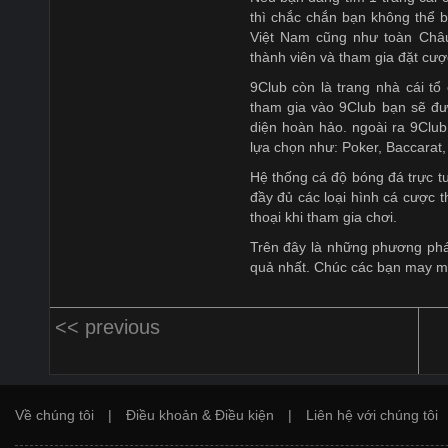
thì chắc chắn bạn không thể b
Việt Nam cũng như toàn Châu
thành viên và tham gia đặt cược
9Club còn là trang nhà cái tổ
tham gia vào 9Club bạn sẽ đư
diện hoàn hảo. ngoài ra 9Club
lựa chọn như: Poker, Baccarat
Hệ thống cá độ bóng đá trực t
đầy đủ các loại hình cá cược t
thoại khi tham gia chơi.
Trên đây là những phương pháp
quả nhất. Chúc các bạn may m
<< previous
Về chúng tôi
|
Điều khoản & Điều kiện
|
Liên hệ với chúng tôi