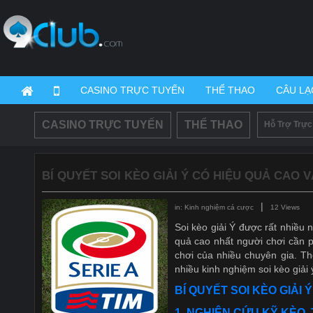
CASINO TRỰC TUYẾN
THỂ THAO
CÂU LẠ
CASINO TRỰC TUYẾN
THỂ THAO
Hỗ Trợ Trực
BÍ QUYẾT SOI KÈO GIẢI Ý CÓ HIỆU QUẢ CAO 
|
in: Kinh nghiệm cá cược
12 Views
Soi kèo giải Ý được rất nhiều 
quả cao nhất người chơi cần p
chơi của nhiều chuyên gia. Th
nhiều kinh nghiệm soi kèo giải 
BÍ QUYẾT SOI KÈO GIẢI 
1. NGHIÊN CỨU KỸ KÈO,