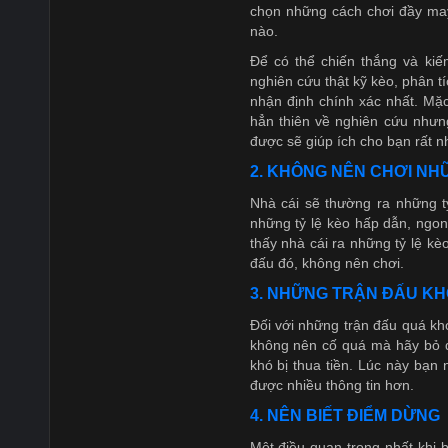
chọn những cách chơi đầy may 
nào.
Để có thể chiến thắng và kiế
nghiên cứu thật kỹ kèo, phân t
nhận định chính xác nhất. Mặc
hẳn thiên về nghiên cứu nhưn
được sẽ giúp ích cho bạn rất n
2. KHÔNG NÊN CHƠI NH
Nhà cái sẽ thường ra những t
những tỷ lệ kèo hấp dẫn, ngon
thấy nhà cái ra những tỷ lệ kèo
đấu đó, không nên chơi.
3. NHỮNG TRẬN ĐẤU KH
Đối với những trận đấu quá kh
không nên cố quá mà hãy bỏ q
khó bị thua tiền. Lúc này bạn
được nhiều thông tin hơn.
4. NÊN BIẾT ĐIỂM DỪNG
Một điều quan trọng nhất khi b