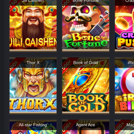
Jili Caishen
Bone Fortune
Craz
Thor X
Book of Gold
iRi
All-star Fishing
Agent Ace
Mag