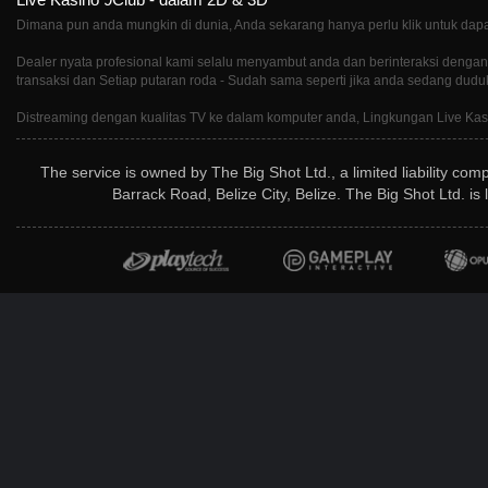
Dimana pun anda mungkin di dunia, Anda sekarang hanya perlu klik untuk dapa
Dealer nyata profesional kami selalu menyambut anda dan berinteraksi dengan 
transaksi dan Setiap putaran roda - Sudah sama seperti jika anda sedang dudu
Distreaming dengan kualitas TV ke dalam komputer anda, Lingkungan Live Kas
The service is owned by The Big Shot Ltd., a limited liability co
Barrack Road, Belize City, Belize. The Big Shot Ltd. i