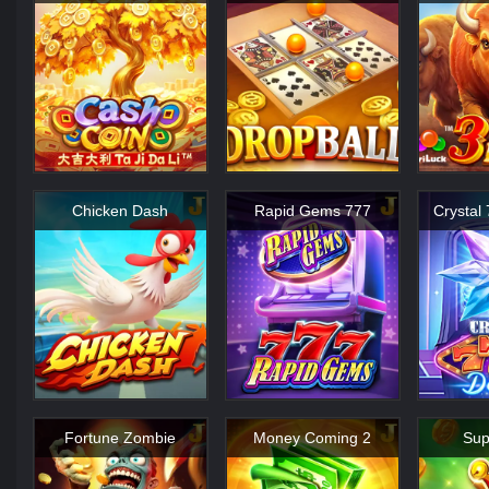
Chicken Dash
Rapid Gems 777
Crystal
Fortune Zombie
Money Coming 2
Sup