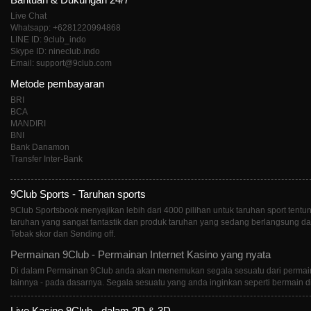
Live Chat
Whatsapp: +6281220994868
LINE ID: 9club_indo
Skype ID: nineclub.indo
Email: support@9club.com
Metode pembayaran
BRI
BCA
MANDIRI
BNI
Bank Danamon
Transfer Inter-Bank
9Club Sports - Taruhan sports
9Club Sportsbook menyajikan lebih dari 4000 pilihan untuk taruhan sport te
taruhan yang sangat fantastik dan produk taruhan yang sedang berlangsung da
Tebak skor dan Sending off.
Permainan 9Club - Permainan Internet Kasino yang nyata
Di dalam Permainan 9Club anda akan menemukan segala sesuatu dari permainan 
lainnya - pada dasarnya. Segala sesuatu yang anda inginkan seperti bermain di
Live Kasino 9Club - dalam 2D & 3D