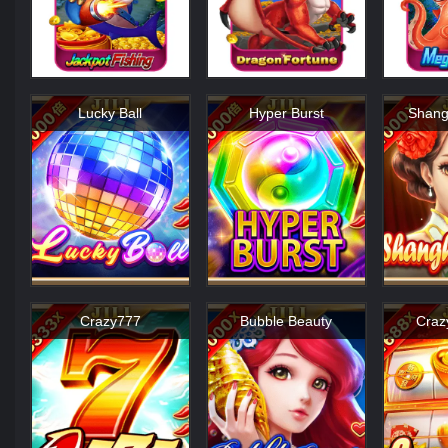
Lucky Ball
Hyper Burst
Shang
Crazy777
Bubble Beauty
Craz