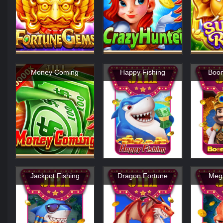
Money Coming
Happy Fishing
Boo
Jackpot Fishing
Dragon Fortune
Mega