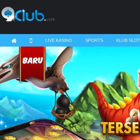
LIVE KASINO
SPORTS
KLUB SLO