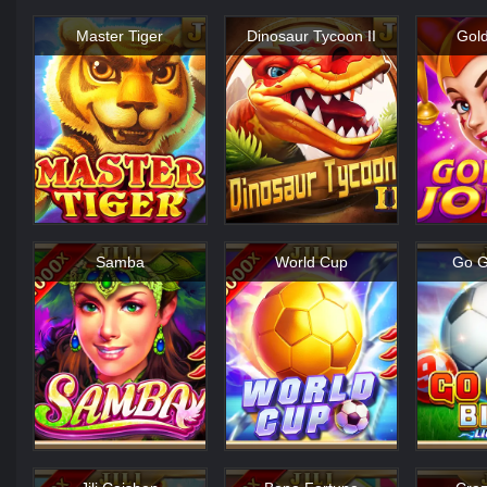
Master Tiger
Dinosaur Tycoon II
Gold
Samba
World Cup
Go G