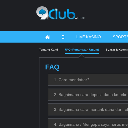
LIVE KASINO
SPORT
Tentang Kami
FAQ (Pertanyaan Umum)
Syarat & Keten
FAQ
1. Cara mendaftar?
2. Bagaimana cara deposit dana ke reke
3. Bagaimana cara menarik dana dari re
4. Bagaimana / Mengapa saya harus me