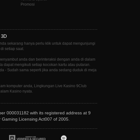
Promosi
& 3D
nda sekarang hanya perlu klik untuk dapat mengunjungi
i setiap saat.
 menyambut anda dan berinteraksi dengan anda di dalam
a dapat mengikuti setiap kocokan kartu atau putaran.
oda - Sudah sama seperti jika anda sedang duduk di meja
alam komputer anda, Lingkungan Live Kasino 9Club
dalam Kasino nyata.
mber 000031182 with its registered address at 9
er Gaming Licensing Act007 of 2005.