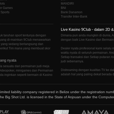
lots
MANDIRI
r Games
BNI
l Sports
Bank Danamon
Transfer Inter-Bank
Live Kasino 9Club - dalam 2D 
tuk taruhan sport tentunya dengan
Dimana pun anda mungkin di dunia, A
n yang di-mainkan 9Club menawarkan
dengan baik Live Kasino dan Bermain d
an yang sedang berlangsung dan
 berikut Tim mana yang membuat skor
Dealer nyata profesional kami selalu
waktu nyata di seluruh permainan. And
Setiap transaksi dan Setiap putaran r
yang nyata
judi sebenarnya.
 sesuatu dari permainan judi meja
Distreaming dengan kualitas TV ke d
s, videopoker, minigames dan Permainan
adalah hal yang paling dekat berada 
da inginkan seperti bermain di Kasino
imited liability company registered in Belize under the registration nu
 The Big Shot Ltd. is licensed in the State of Anjouan under the Comput