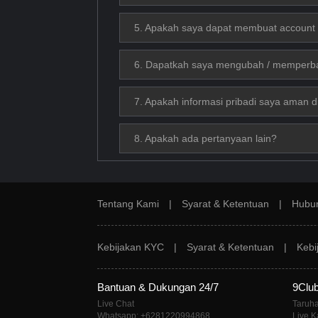
5. Apakah saya dapat membuat account l
6. Dapatkah saya mengubah / memperba
7. Apakah informasi pribadi saya aman d
8. Apakah ada pertanyaan lain?
Tentang Kami
|
Syarat & Ketentuan
|
Hubun
Kebijakan KYC
|
Syarat & Ketentuan
|
Kebi
Bantuan & Dukungan 24/7
9Clu
Live Chat
Taruha
Whatsapp: +6281220994868
Live K